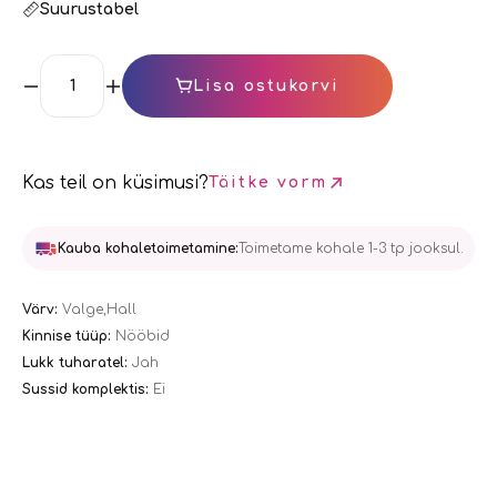
Suurustabel
Lisa ostukorvi
Kas teil on küsimusi?
Täitke vorm
Kauba kohaletoimetamine:
Toimetame kohale 1-3 tp jooksul.
Värv:
Valge,Hall
Kinnise tüüp:
Nööbid
Lukk tuharatel:
Jah
Sussid komplektis:
Ei