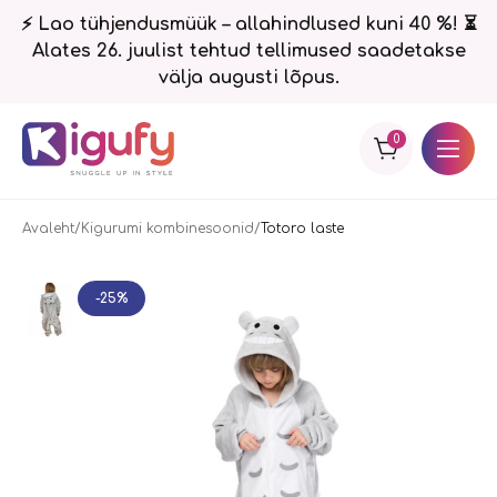
⚡ Lao tühjendusmüük – allahindlused kuni 40 %! ⏳
Alates 26. juulist tehtud tellimused saadetakse
välja augusti lõpus.
0
Avaleht
Kigurumi kombinesoonid
Totoro laste
-25%