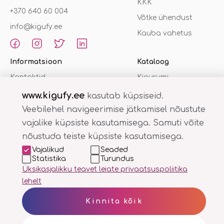
KKK
+370 640 60 004
Võtke ühendust
info@kigufy.ee
Kauba vahetus
Informatsioon
Kataloog
Kontaktid
Kigurumi
kombinesoonid
Privaatsuspoliitika
www.kigufy.ee
kasutab küpsiseid.
Sussid
Ostutingimused
Veebilehel navigeerimise jätkamisel nõustute
Hommikumantel
vajalike küpsiste kasutamisega. Samuti võite
nõustuda teiste küpsiste kasutamisega.
Vajalikud
Seaded
Statistika
Turundus
Üksikasjalikku teavet leiate privaatsuspoliitika
lehelt
Kigufy.lt
Kigufy.lv
Kigufy.ee
Kinnita kõik