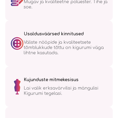
Mugav ja kvaliteetne polüester. Tihe ja
soe.
Usaldusväärsed kinnitused
Väliste nööpide ja kvaliteetsete
tõmblukkude tõttu on kigurumi väga
lihtne kasutada.
Kujunduste mitmekesisus
Lai valik erksavärvilisi ja mängulisi
Kigurumi tegelasi.