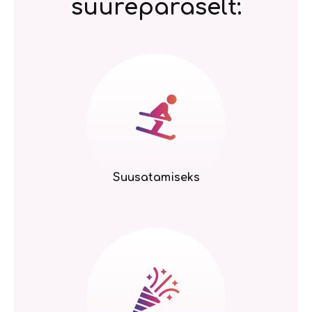
suurepäraselt:
Suusatamiseks