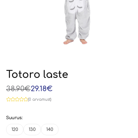
Totoro laste
38.90€
29.18€
(0 arvamust)
Suurus:
120
130
140