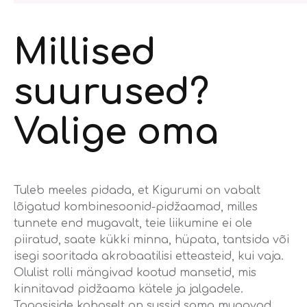
Millised
suurused?
Valige oma
Tuleb meeles pidada, et Kigurumi on vabalt
lõigatud kombinesoonid-pidžaamad, milles
tunnete end mugavalt, teie liikumine ei ole
piiratud, saate kükki minna, hüpata, tantsida või
isegi sooritada akrobaatilisi etteasteid, kui vaja.
Olulist rolli mängivad kootud mansetid, mis
kinnitavad pidžaama kätele ja jalgadele.
Tagasiside kohaselt on sussid sama mugavad,