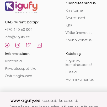
Klienditeenindus
Kiire tarne
Arvustused
UAB "Virent Baltija"
KKK
+370 640 60 004
Võtke ühendust
info@kigufy.ee
Kauba vahetus
Informatsioon
Kataloog
Kontaktid
Kigurumi
kombinesoonid
Privaatsuspoliitika
Sussid
Ostutingimused
Hommikumantel
www.kigufy.ee
kasutab küpsiseid.