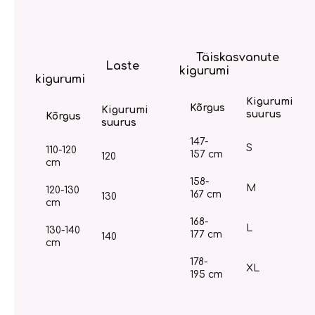
Täiskasvanute
Laste
kigurumi
kigurumi
Kigurumi
Kõrgus
Kigurumi
suurus
Kõrgus
suurus
147-
S
110-120
157 cm
120
cm
158-
M
120-130
167 cm
130
cm
168-
L
130-140
177 cm
140
cm
178-
XL
195 cm