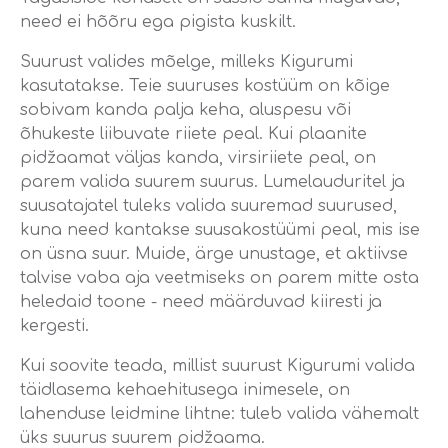
need ei hõõru ega pigista kuskilt.
Suurust valides mõelge, milleks Kigurumi
kasutatakse. Teie suuruses kostüüm on kõige
sobivam kanda palja keha, aluspesu või
õhukeste liibuvate riiete peal. Kui plaanite
pidžaamat väljas kanda, virsiriiete peal, on
parem valida suurem suurus. Lumelauduritel ja
suusatajatel tuleks valida suuremad suurused,
kuna need kantakse suusakostüümi peal, mis ise
on üsna suur. Muide, ärge unustage, et aktiivse
talvise vaba aja veetmiseks on parem mitte osta
heledaid toone - need määrduvad kiiresti ja
kergesti.
Kui soovite teada, millist suurust Kigurumi valida
täidlasema kehaehitusega inimesele, on
lahenduse leidmine lihtne: tuleb valida vähemalt
üks suurus suurem pidžaama.