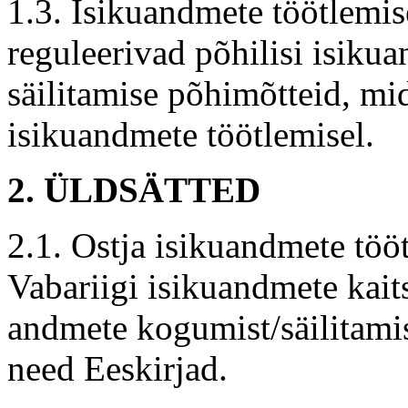
1.3. Isikuandmete töötlemis
reguleerivad põhilisi isiku
säilitamise põhimõtteid, mi
isikuandmete töötlemisel.
2. ÜLDSÄTTED
2.1. Ostja isikuandmete tööt
Vabariigi isikuandmete kait
andmete kogumist/säilitamis
need Eeskirjad.