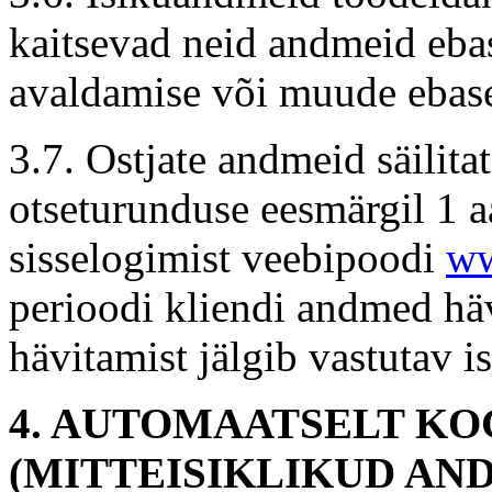
kaitsevad neid andmeid eba
avaldamise või muude ebase
3.7. Ostjate andmeid säilita
otseturunduse eesmärgil 1 aa
sisselogimist veebipoodi
ww
perioodi kliendi andmed hä
hävitamist jälgib vastutav is
4. AUTOMAATSELT KO
(MITTEISIKLIKUD AN