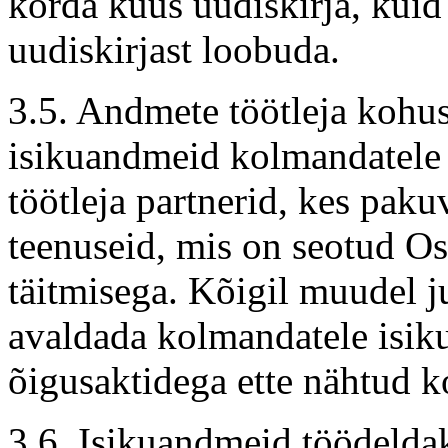
korda kuus uudiskirja, kuid
uudiskirjast loobuda.
3.5. Andmete töötleja kohu
isikuandmeid kolmandatele 
töötleja partnerid, kes pak
teenuseid, mis on seotud Os
täitmisega. Kõigil muudel j
avaldada kolmandatele isikut
õigusaktidega ette nähtud k
3.6. Isikuandmeid töödelda