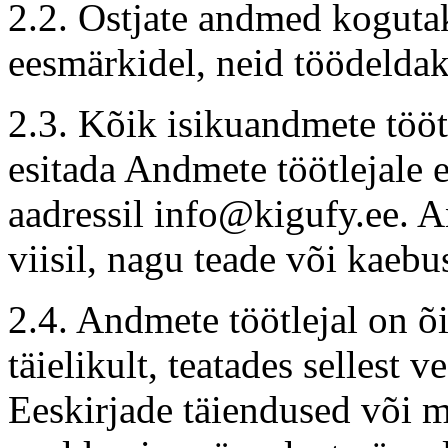
2.2. Ostjate andmed kogutak
eesmärkidel, neid töödeldaks
2.3. Kõik isikuandmete tööt
esitada Andmete töötlejale e
aadressil
info@kigufy.ee
. A
viisil, nagu teade või kaebu
2.4. Andmete töötlejal on õ
täielikult, teatades sellest 
Eeskirjade täiendused või 