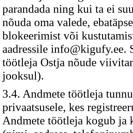
parandada ning kui ta ei suu
nõuda oma valede, ebatäpse
blokeerimist või kustutamist
aadressile
info@kigufy.ee
. 
töötleja Ostja nõude viivita
jooksul).
3.4. Andmete töötleja tunnus
privaatsusele, kes registre
Andmete töötleja kogub ja 