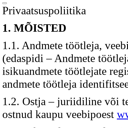
Privaatsuspoliitika
1. MÕISTED
1.1. Andmete töötleja, veeb
(edaspidi – Andmete töötleja
isikuandmete töötlejate regis
andmete töötleja identifits
1.2. Ostja – juriidiline või 
ostnud kaupu veebipoest
ww