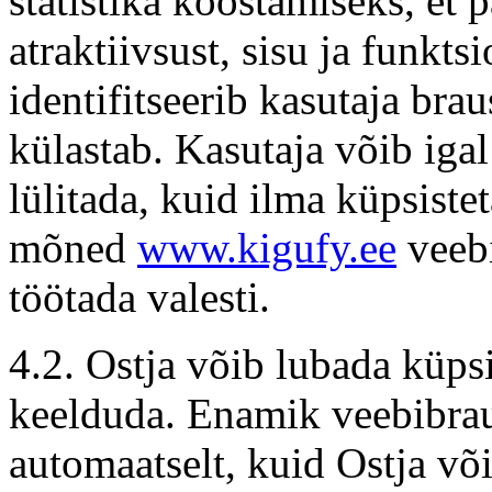
statistika koostamiseks, et
atraktiivsust, sisu ja funkt
identifitseerib kasutaja brau
külastab. Kasutaja võib igal
lülitada, kuid ilma küpsiste
mõned
www.kigufy.ee
veebi
töötada valesti.
4.2. Ostja võib lubada küpsi
keelduda. Enamik veebibrau
automaatselt, kuid Ostja võ