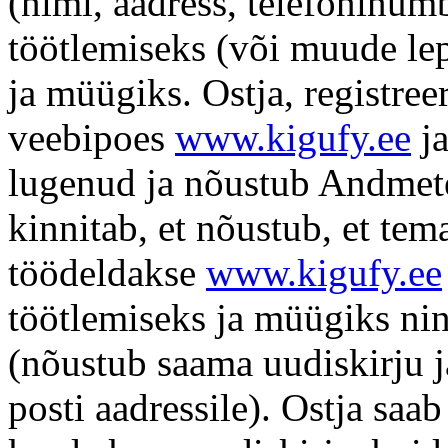
(nimi, aadress, telefoninumb
töötlemiseks (või muude lep
ja müügiks. Ostja, registree
veebipoes
www.kigufy.ee
ja
lugenud ja nõustub Andmete 
kinnitab, et nõustub, et tem
töödeldakse
www.kigufy.ee
töötlemiseks ja müügiks ni
(nõustub saama uudiskirju j
posti aadressile). Ostja saa