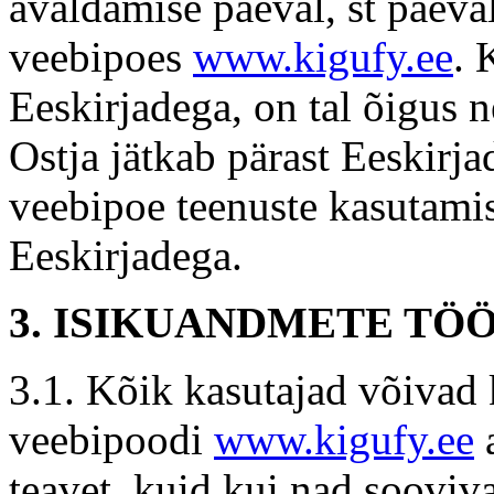
avaldamise päeval, st päeva
veebipoes
www.kigufy.ee
. 
Eeskirjadega, on tal õigus n
Ostja jätkab pärast Eeskirj
veebipoe teenuste kasutamis
Eeskirjadega.
3. ISIKUANDMETE TÖ
3.1. Kõik kasutajad võivad 
veebipoodi
www.kigufy.ee
a
teavet, kuid kui nad sooviv