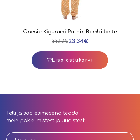
Onesie Kigurumi Põrnik Bambi laste
23.34€
38.90€
Lisa ostukorvi
Telli ja saa esimesena teada
meie pakkumistest ja uudistest