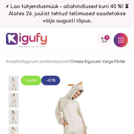
⚡ Lao tühjendusmüük – allahindlused kuni 40 %! ⏳
Alates 26. juulist tehtud tellimused saadetakse
välja augusti lõpus.
0
Avaleht
Kigurumi kombinesoonid
Onesie Kigurumi Valge Põder
Uudis
-40%