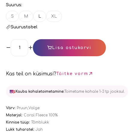
Suurus:
S
M
L
XL
Suurustabel
Lisa ostukorvi
Kas teil on küsimusi?
Täitke vorm
Kauba kohaletoimetamine:
Toimetame kohale 1-3 tp jooksul.
Värv:
Pruun,Valge
Materjal:
Coral Fleece 100%
Kinnise tüüp:
Tõmblukk
Lukk tuharatel:
Jah