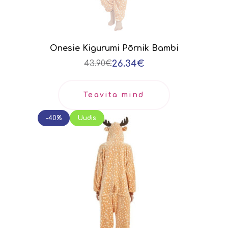
Onesie Kigurumi Põrnik Bambi
26.34€
43.90€
Teavita mind
-40%
Uudis