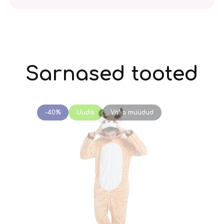
Sarnased tooted
-40%
Uudis
Välja müüdud