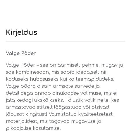
Kirjeldus
Valge Põder
Valge Põder – see on äärmiselt pehme, mugav ja
soe kombinesoon, mis sobib ideaalselt nii
koduseks hubasuseks kui ka teemapidudeks.
Valge põdra disain armsate sarvede ja
detailidega annab ainulaadse välimuse, mis ei
jäta kedagi ükskõikseks. Täiuslik valik neile, kes
armastavad stiilselt lõõgastuda või otsivad
lõbusat kingitust! Valmistatud kvaliteetsetest
materjalidest, mis tagavad mugavuse ja
pikaajalise kasutamise.