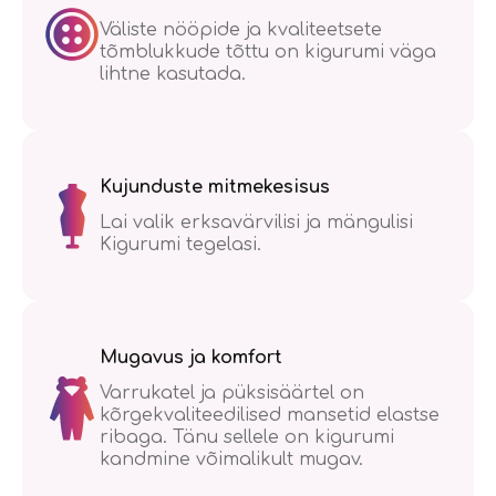
Väliste nööpide ja kvaliteetsete
tõmblukkude tõttu on kigurumi väga
lihtne kasutada.
Kujunduste mitmekesisus
Lai valik erksavärvilisi ja mängulisi
Kigurumi tegelasi.
Mugavus ja komfort
Varrukatel ja püksisäärtel on
kõrgekvaliteedilised mansetid elastse
ribaga. Tänu sellele on kigurumi
kandmine võimalikult mugav.