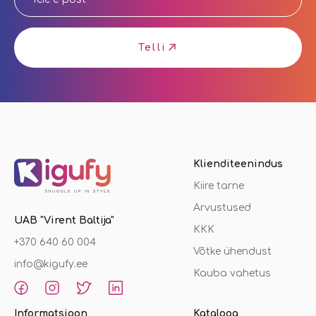
Telli
Klienditeenindus
Kiire tarne
Arvustused
UAB "Virent Baltija"
KKK
+370 640 60 004
Võtke ühendust
info@kigufy.ee
Kauba vahetus
Informatsioon
Kataloog