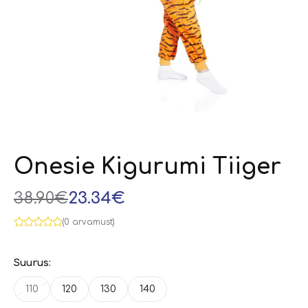
Onesie Kigurumi Tiiger
38.90€
23.34€
(0 arvamust)
Suurus:
110
120
130
140