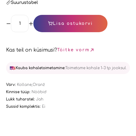
Suurustabel
Lisa ostukorvi
Kas teil on küsimusi?
Täitke vorm
Kauba kohaletoimetamine:
Toimetame kohale 1-3 tp jooksul.
Värv:
Kollane,Oranž
Kinnise tüüp:
Nööbid
Lukk tuharatel:
Jah
Sussid komplektis:
Ei