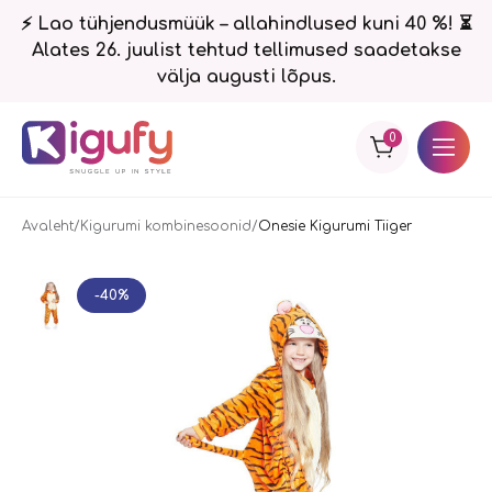
⚡ Lao tühjendusmüük – allahindlused kuni 40 %! ⏳
Alates 26. juulist tehtud tellimused saadetakse
välja augusti lõpus.
0
Avaleht
Kigurumi kombinesoonid
Onesie Kigurumi Tiiger
-40%