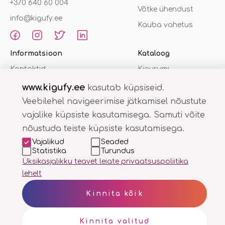
+370 640 60 004
Võtke ühendust
info@kigufy.ee
Kauba vahetus
Informatsioon
Kataloog
Kontaktid
Kigurumi
kombinesoonid
Privaatsuspoliitika
www.kigufy.ee
kasutab küpsiseid.
Sussid
Ostutingimused
Veebilehel navigeerimise jätkamisel nõustute
Hommikumantel
vajalike küpsiste kasutamisega. Samuti võite
nõustuda teiste küpsiste kasutamisega.
Vajalikud
Seaded
Statistika
Turundus
Üksikasjalikku teavet leiate privaatsuspoliitika
lehelt
Kigufy.lt
Kigufy.lv
Kigufy.ee
Kinnita kõik
Kinnita valitud