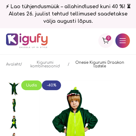
⚡ Lao tühjendusmüük – allahindlused kuni 40 %! ⏳
Alates 26. juulist tehtud tellimused saadetakse
välja augusti lõpus.
0
Kigurumi
Onesie Kigurumi Draakon
Avaleht
kombinesoonid
lastele
Uudis
-40%