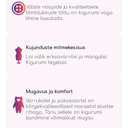
Väliste nööpide ja kvaliteetsete
tõmblukkude tõttu on kigurumi väga
lihtne kasutada.
Kujunduste mitmekesisus
Lai valik erksavärvilisi ja mängulisi
Kigurumi tegelasi.
Mugavus ja komfort
Varrukatel ja püksisäärtel on
kõrgekvaliteedilised mansetid elastse
ribaga. Tänu sellele on kigurumi
kandmine võimalikult mugav.