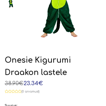
Onesie Kigurumi
Draakon lastele
38.90€
23.34€
(0 arvamust)
Suurus: